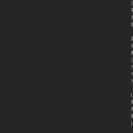
?
?
?
(
)