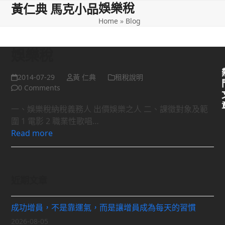
娛樂稅
Open
Close
Skip
黃仁典 馬克小品
to
Home
»
Blog
mobile
mobile
content
menu
menu
娛樂稅
2014-07-29
黃 仁典
租稅說明
0 Comments
一、娛樂稅納稅義務人 出價娛樂之人 二、課徵對象及範
圍 1 電影 2 職業性歌唱…
Read more
近期文章
成功增員，不是靠運氣，而是讓增員成為每天的習慣
2026-08-05