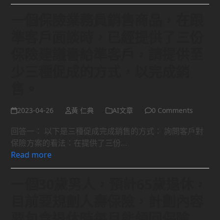
一個保險業務員銷售商品，在跟
準客戶面談時，已經提供了三份
保險建議書給準客戶，請提供至
少三種促成的方式，以完成銷
售。
2023-04-26
黃 仁典
AI文章
0 Comments
回答一： 以下是三種促成完成銷售的方式： 詢問客戶對
保險方案的看法：在提供了三份…
Read more
一個30歲男人，預計65歲退休，
目前要規劃人壽保險，計劃內容
要包含退休時每月能領回保險