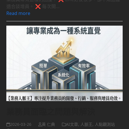
適合談增員。 ❌ 每次開…
Read more
業務員面臨之問題與解決
2026-03-26
黃 仁典
AI文章
,
人脈王
,
人點觀測站