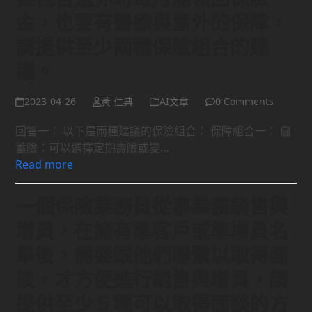
金，也要有醫療與意外的保障，
請提供至少兩種保險組合的建
議。
2023-04-26
黃 仁典
AI文章
0 Comments
回答一： 以下是兩種建議的保險組合： 保障組合一： 儲
蓄險：可以選擇定期壽險或變…
Read more
一個保險業務員從事業務銷售與
增員，在擁有準客戶或準增員名
單後，需要跟他們聯繫以取得面
談，才方便進行銷售與增員，請
提供至少５種可以取得面談的方