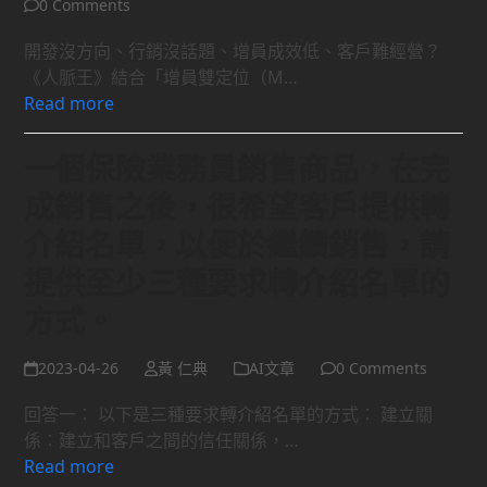
0 Comments
開發沒方向、行銷沒話題、增員成效低、客戶難經營？
《人脈王》結合「增員雙定位（M…
Read more
一個保險業務員銷售商品，在完
成銷售之後，很希望客戶提供轉
介紹名單，以便於繼續銷售，請
提供至少三種要求轉介紹名單的
方式。
2023-04-26
黃 仁典
AI文章
0 Comments
回答一： 以下是三種要求轉介紹名單的方式： 建立關
係：建立和客戶之間的信任關係，…
Read more