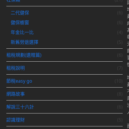
二代健保
(6)
健保櫥窗
(6)
年金比一比
(4)
新舊勞退選擇
(5)
租稅規劃(遺贈篇)
(6)
租稅說明
(7)
節稅easy go
(10)
網路故事
(8)
解說三十六計
(6)
認識理財
(5)