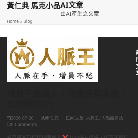
AI文章
Open
Close
Skip
黃仁典 馬克小品
to
由AI產生之文章
mobile
mobile
content
Home
»
Blog
menu
menu
增員不是沒人，而是沒有系統！
如何解決???
2026-07-20
黃 仁典
AI文章
,
人脈王
,
人點觀測站
0 Comments
業務員常有這樣的困擾？ ❌ Line好友很多，卻不知道誰