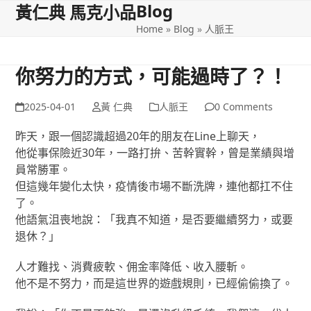
Blog
Open
Close
Skip
黃仁典 馬克小品
to
Home
»
Blog
»
人脈王
mobile
mobile
content
menu
menu
你努力的方式，可能過時了？！
2025-04-01
黃 仁典
人脈王
0 Comments
昨天，跟一個認識超過20年的朋友在Line上聊天，
他從事保險近30年，一路打拚、苦幹實幹，曾是業績與增
員常勝軍。
但這幾年變化太快，疫情後市場不斷洗牌，連他都扛不住
了。
他語氣沮喪地說：「我真不知道，是否要繼續努力，或要
退休？」
人才難找、消費疲軟、佣金率降低、收入腰斬。
他不是不努力，而是這世界的遊戲規則，已經偷偷換了。