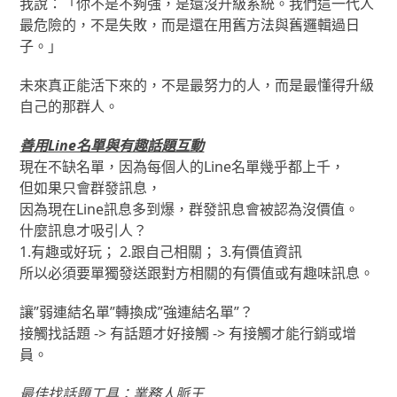
我說：「你不是不夠強，是還沒升級系統。我們這一代人
最危險的，不是失敗，而是還在用舊方法與舊邏輯過日
子。」
未來真正能活下來的，不是最努力的人，而是最懂得升級
自己的那群人。
善用Line名單與有趣話題互動
現在不缺名單，因為每個人的Line名單幾乎都上千，
但如果只會群發訊息，
因為現在Line訊息多到爆，群發訊息會被認為沒價值。
什麼訊息才吸引人？
1.有趣或好玩； 2.跟自己相關； 3.有價值資訊
所以必須要單獨發送跟對方相關的有價值或有趣味訊息。
讓”弱連結名單”轉換成”強連結名單”？
接觸找話題 -> 有話題才好接觸 -> 有接觸才能行銷或增
員。
最佳找話題工具：業務人脈王