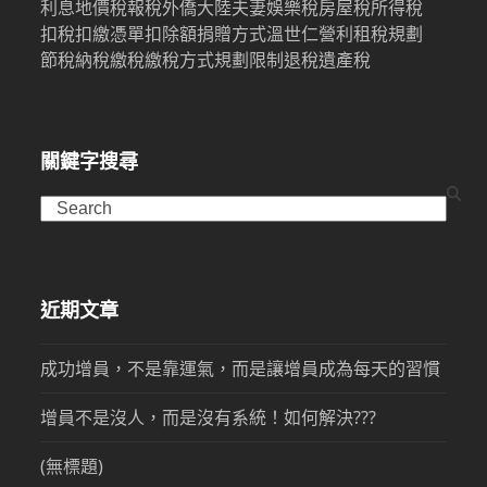
利息
地價稅
報稅
外僑
大陸
夫妻
娛樂稅
房屋稅
所得稅
扣稅
扣繳憑單
扣除額
捐贈
方式
溫世仁
營利
租稅規劃
節稅
納稅
繳稅
繳稅方式
規劃限制
退稅
遺產稅
關鍵字搜尋
Search
近期文章
成功增員，不是靠運氣，而是讓增員成為每天的習慣
增員不是沒人，而是沒有系統！如何解決???
(無標題)