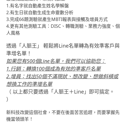
1.有名字就自動產生姓名學解盤
2.有生日就自動生成生命靈數分析
3.完成66題測驗就產生MBTI報表與接觸及增員方式
4.更有其他測驗工具：DISC、轉職測驗、業務力強度、個
人風格
透過「人脈王」 輕鬆將Line名單轉為有效準客戶與
準增名單！
如果您有500個Line名單，我們可以協助您：
1.行銷：轉換100個成為有效的準客戶名單
2.增員：找出50個不滿現狀、想改變、想做斜槓或
想換工作的準增名單
（ 以上都只要透過「人脈王＋Line」即可搞定。
）
新科技改變這個社會，不要在後面苦苦追趕，而要掌握先
機當領頭羊！