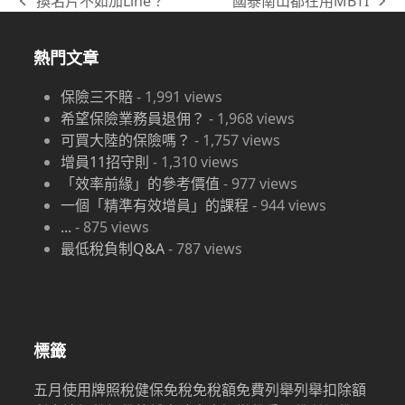
換名片不如加Line？
國泰南山都在用MBTI
previous
next
post:
post:
熱門文章
保險三不賠
-
1,991
views
希望保險業務員退佣？
-
1,968
views
可買大陸的保險嗎？
-
1,757
views
增員11招守則
-
1,310
views
「效率前緣」的參考價值
-
977
views
一個「精準有效增員」的課程
-
944
views
...
-
875
views
最低稅負制Q&A
-
787
views
標籤
五月
使用牌照稅
健保
免稅
免稅額
免費
列舉
列舉扣除額