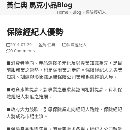
Blog
Open
Close
Skip
黃仁典 馬克小品
to
Home
»
Blog
»
保險經紀人
mobile
mobile
content
menu
menu
保險經紀人優勢
2014-07-29
黃 仁典
保險經紀人
0 Comments
■消費者導向、產品選擇多元化及以專業知識為先，是目
前服務業之趨勢，也是保險業之走向。保險經紀人之專業
知識、訓練與形象都遠勝保險公司業務系統推銷人員。
■教育水準提高，對專業之要求與認同相對提高，有利保
險經紀人制度之推展。
■政府大力鼓吹，引導保險業走向經紀人路線，保險經紀
人將成為市場主流。
■保險產品琳瑯滿目，消費者需求各異，經紀人公司較能