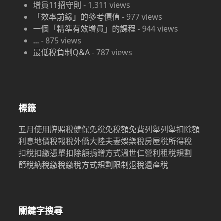
增員11招守則
-
1,311
views
「效率前緣」的參考價值
-
977
views
一個「精準有效增員」的課程
-
944
views
...
-
875
views
最低稅負制Q&A
-
787
views
標籤
五月
使用牌照稅
健保
免稅
免稅額
免費
列舉
列舉扣除額
利息
地價稅
報稅
外僑
大陸
夫妻
娛樂稅
房屋稅
所得稅
扣稅
扣繳憑單
扣除額
捐贈
方式
溫世仁
營利
租稅規劃
節稅
納稅
繳稅
繳稅方式
規劃限制
退稅
遺產稅
關鍵字搜尋