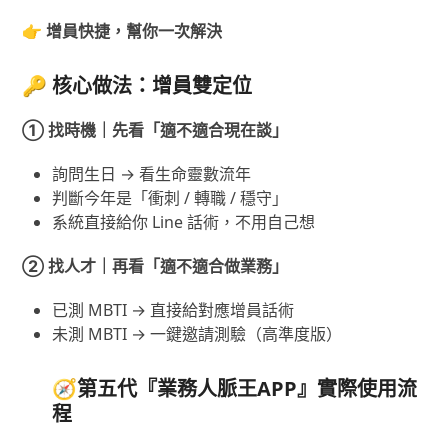
👉
增員快捷，幫你一次解決
🔑
核心做法：增員雙定位
① 找時機｜先看「適不適合現在談」
詢問生日 → 看生命靈數流年
判斷今年是「衝刺 / 轉職 / 穩守」
系統直接給你 Line 話術，不用自己想
② 找人才｜再看「適不適合做業務」
已測 MBTI → 直接給對應增員話術
未測 MBTI → 一鍵邀請測驗（高準度版）
🧭第五代『業務人脈王APP』實際使用流
程