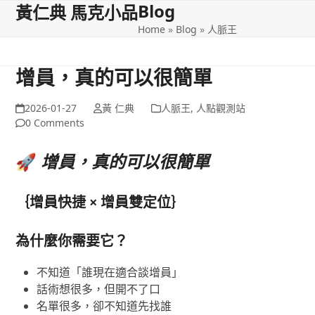
Blog
Open
Close
Skip
黃仁典 馬克小品
to
Home
»
Blog
»
人脈王
mobile
mobile
content
menu
menu
增員，真的可以很簡單
2026-01-27
黃 仁典
人脈王
,
人點觀測站
0 Comments
🚀
增員，真的可以很簡單
｛增員快捷 × 增員雙定位｝
為什麼你需要它？
不知道「誰現在適合談增員」
話術想很多，但開不了口
名單很多，卻不知道先找誰