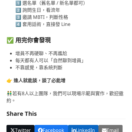
1️⃣ 選名單（舊名單 / 新名單都可）
2️⃣ 詢問生日，看流年
3️⃣ 邀請 MBTI，判斷性格
4️⃣ 套用話術，直接發 Line
✅ 用完你會發現
增員不再硬聊、不再尷尬
每天都有人可以「自然聊到增員」
不靠感覺，靠系統判斷
👉
逢人就能談，談了必能增
👬若有8人以上團隊，我們可以現場示範與實作，歡迎邀
約。
Share This
Twitter
Facebook
LinkedIn
Email