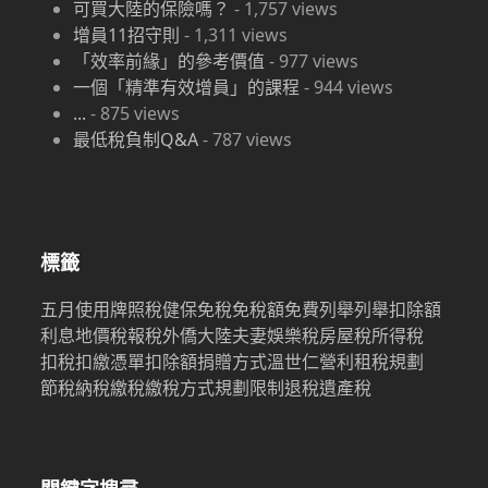
可買大陸的保險嗎？
-
1,757
views
增員11招守則
-
1,311
views
「效率前緣」的參考價值
-
977
views
一個「精準有效增員」的課程
-
944
views
...
-
875
views
最低稅負制Q&A
-
787
views
標籤
五月
使用牌照稅
健保
免稅
免稅額
免費
列舉
列舉扣除額
利息
地價稅
報稅
外僑
大陸
夫妻
娛樂稅
房屋稅
所得稅
扣稅
扣繳憑單
扣除額
捐贈
方式
溫世仁
營利
租稅規劃
節稅
納稅
繳稅
繳稅方式
規劃限制
退稅
遺產稅