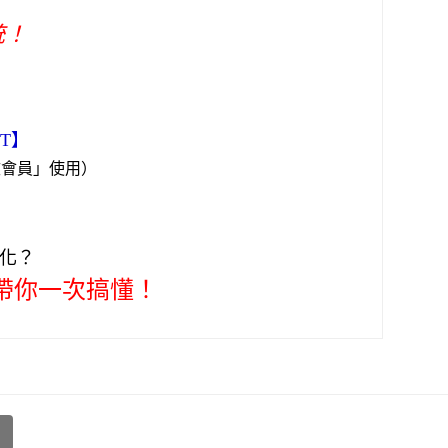
統！
PT】
效會員」使用）
轉化？
帶你一次搞懂！
l