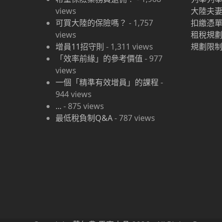
views
大陸
夫
可買大陸的保險嗎？
-
1,757
扣繳憑
views
租稅規
增員11招守則
-
1,311
views
規劃限
「效率前緣」的參考價值
-
977
views
一個「精準有效增員」的課程
-
944
views
...
-
875
views
最低稅負制Q&A
-
787
views