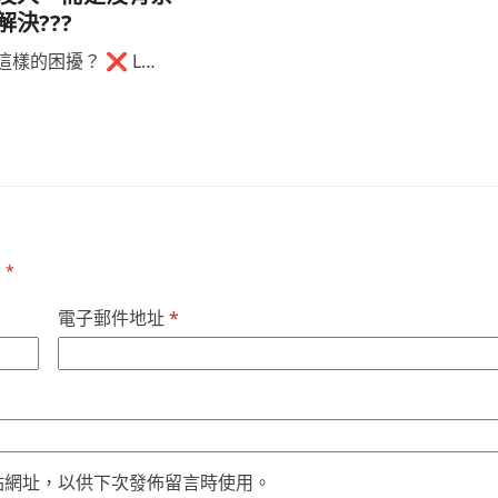
決???
樣的困擾？ ❌ L…
為
*
電子郵件地址
*
站網址，以供下次發佈留言時使用。