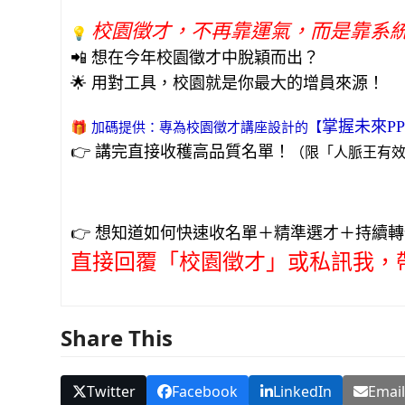
校園徵才，不再靠運氣，而是靠系
💡
📲 想在今年校園徵才中脫穎而出？
🌟 用對工具，校園就是你最大的增員來源！
🎁
加碼提供：專為校園徵才講座設計的【
掌握未來
P
👉 講完直接收穫高品質名單！
（限「人脈王有
👉 想知道如何快速收名單＋精準選才＋持續
直接回覆「校園徵才」或私訊我，
Share This
Twitter
Facebook
LinkedIn
Emai