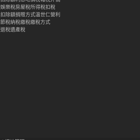
妻
娛樂稅
房屋稅
所得稅
扣稅
單
扣除額
捐贈
方式
溫世仁
營利
劃
節稅
納稅
繳稅
繳稅方式
制
退稅
遺產稅