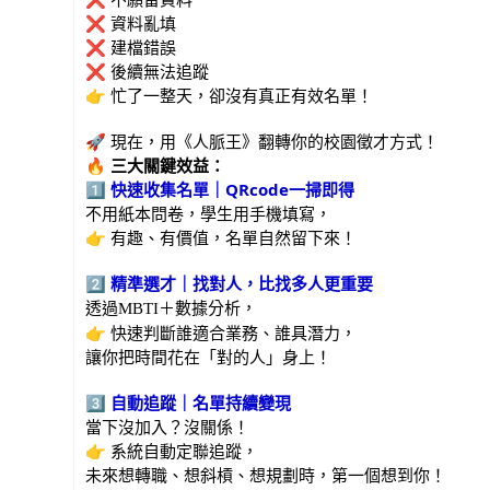
❌ 資料亂填
❌ 建檔錯誤
❌ 後續無法追蹤
👉 忙了一整天，卻沒有真正有效名單！
🚀 現在，用《人脈王》翻轉你的校園徵才方式！
🔥
三大關鍵效益：
1️
⃣
快速收集名單｜QRcode
一掃即得
不用紙本問卷，學生用手機填寫，
👉 有趣、有價值，名單自然留下來！
2️
⃣
精準選才｜找對人，比找多人更重要
透過
＋數據分析，
MBTI
👉 快速判斷誰適合業務、誰具潛力，
讓你把時間花在「對的人」身上！
3️
⃣
自動追蹤｜名單持續變現
當下沒加入？沒關係！
👉 系統自動定聯追蹤，
未來想轉職、想斜槓、想規劃時，第一個想到你！