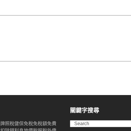
關鍵字搜尋
Search
用牌照稅
健保
免稅
免稅額
免費
舉扣除額
利息
地價稅
報稅
外僑