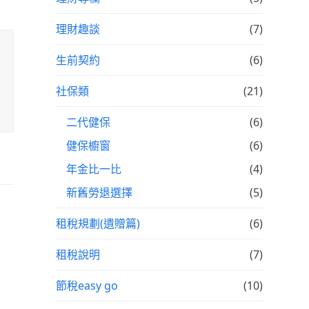
理財趣談
(7)
生前契約
(6)
社保類
(21)
二代健保
(6)
健保櫥窗
(6)
年金比一比
(4)
新舊勞退選擇
(5)
租稅規劃(遺贈篇)
(6)
租稅說明
(7)
節稅easy go
(10)