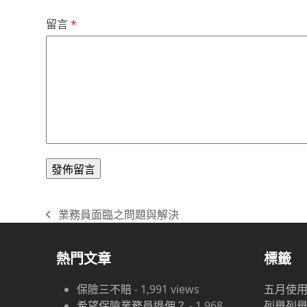
留言
*
業務員面臨之問題與解決
previous
post:
熱門文章
標籤
保險三不賠
-
1,991
views
五月
使
希望保險業務員退佣？
-
1,968
列舉
列