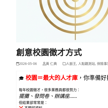
創意校園徵才方式
2026-05-06
黃 仁典
人脈王
,
人點觀測站
,
保險事
校園＝最大的人才庫
，你準備好
🎓
每年校園徵才，很多業務員都很努力：
擺攤、發問卷、辦講座……
但結果卻常常是：
❌ 不願留資料