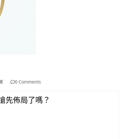
業
0 Comments
搶先佈局了嗎？