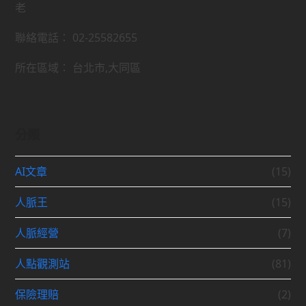
老
聯絡電話： 02-25582655
所在區域： 台北市,大同區
分類
AI文章
(15)
人脈王
(15)
人脈經營
(7)
人點觀測站
(81)
保險理賠
(2)