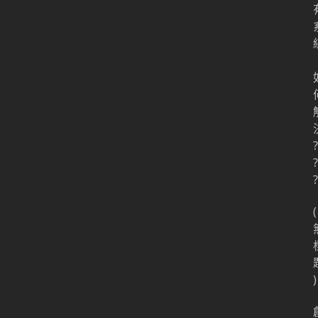
?
?
?
(
)