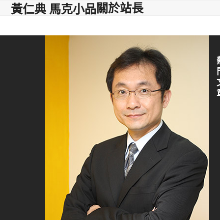
關於站長
Open
Close
Skip
黃仁典 馬克小品
to
mobile
mobile
content
menu
menu