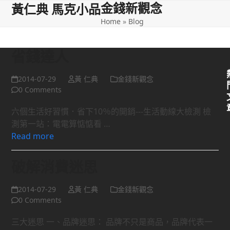
金錢新觀念
Open
Close
Skip
黃仁典 馬克小品
to
Home
»
Blog
mobile
mobile
content
menu
menu
省錢達人
2014-07-29
黃 仁典
金錢新觀念
0 Comments
六個生活好習慣．省下10％的開銷---生活動線大檢測 檢
測第一站：電電算惦惦看 …
Read more
破解消費迷思
2014-07-29
黃 仁典
金錢新觀念
0 Comments
三大迷思 一、品牌迷思： 品牌不只是商品，品牌代表一