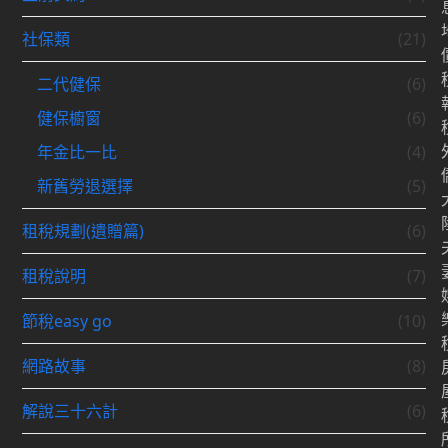
社保類
(21)
二代健保
(6)
健保櫥窗
(6)
年金比一比
(4)
新舊勞退選擇
(5)
租稅規劃(遺贈篇)
(6)
租稅說明
(7)
節稅easy go
(10)
網路故事
(8)
解說三十六計
(6)