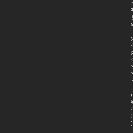
?
?
?
(
)