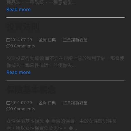
種品味、一種階級、一種意識型…
Read more
投資法則
2014-07-29
黃 仁典
金錢新觀念
0 Comments
股票投資行動綱領 ■不要在短線上急於獲利了結，那會使
你掉入一種惡性循環，並使你失…
Read more
保險基本觀念
2014-07-29
黃 仁典
金錢新觀念
0 Comments
女性保險基本觀念 ◆ 壽險的保費，由於女性較男性長
壽，所以女性保費低於男性。 ◆…