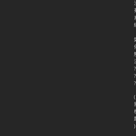
?
?
?
(
)