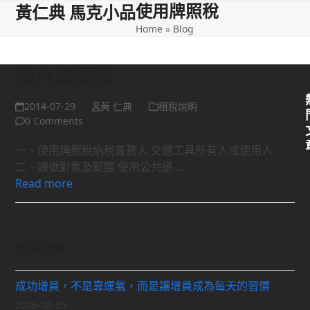
使用牌照稅
Open
Close
Skip
黃仁典 馬克小品
to
Home
»
Blog
mobile
mobile
content
menu
menu
使用牌照稅
2014-07-29
黃 仁典
租稅說明
0 Comments
一、使用牌照稅納稅義務人 交通工具所有人或使用人
二、課徵對象及範圍 使用公共道…
Read more
近期文章
成功增員，不是靠運氣，而是讓增員成為每天的習慣
2026-08-05