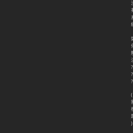
?
?
?
(
)