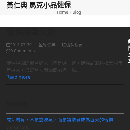
健保
Open
Close
Skip
黃仁典 馬克小品
to
Home
»
Blog
mobile
mobile
content
menu
menu
健保漲聲又起
2014-07-30
黃 仁典
健保櫥窗
0 Comments
健保相關的權益縮水已不是頭一遭，健保局的虧損黑洞年
年擴大，只好努力開源或節流，以…
Read more
近期文章
成功增員，不是靠運氣，而是讓增員成為每天的習慣
2026-08-05