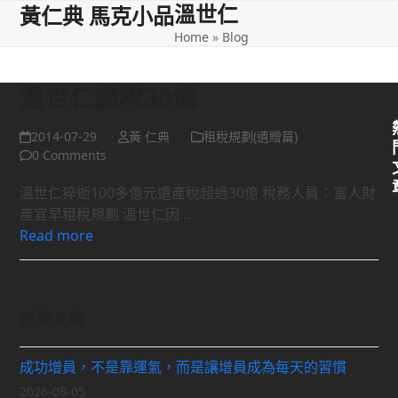
溫世仁
Open
Close
Skip
黃仁典 馬克小品
to
Home
»
Blog
mobile
mobile
content
menu
menu
溫世仁繳稅30億
2014-07-29
黃 仁典
租稅規劃(遺贈篇)
0 Comments
溫世仁猝逝100多億元遺產稅超過30億 稅務人員：富人財
產宜早租稅規劃 溫世仁因…
Read more
近期文章
成功增員，不是靠運氣，而是讓增員成為每天的習慣
2026-08-05