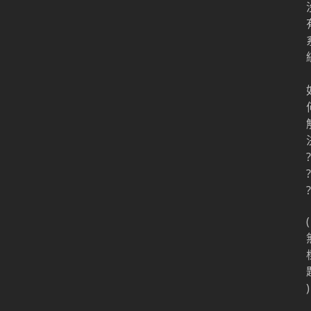
?
?
?
(
)