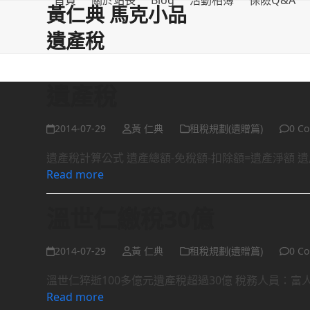
首頁
關於站長
Blog
活動相簿
保險Q&A
Skip
黃仁典 馬克小品
to
遺產稅
content
遺產稅
2014-07-29
黃 仁典
租稅規劃(遺贈篇)
0 C
遺產稅計算公式 遺產總額-免稅額-扣除額=遺產淨額 
Read more
溫世仁繳稅30億
2014-07-29
黃 仁典
租稅規劃(遺贈篇)
0 C
溫世仁猝逝100多億元遺產稅超過30億 稅務人員：富
Read more