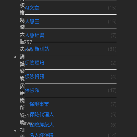
報
保
AI文章
(15)
稅
險
外
嗎
人脈王
(15)
僑
？
大
-
人脈經營
(7)
陸
1,757
夫
人點觀測站
(81)
views
妻
增
保險理賠
(2)
娛
員
樂
1
保險資訊
(4)
稅
1
房
招
保險類
(47)
屋
守
稅
則
保險事業
(7)
所
-
保險代理人
(5)
得
1,311
稅
views
保險經紀人
(6)
扣
「
名人談保險
(14)