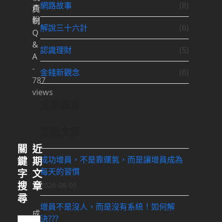
網路故事
(8)
產
負
稅
制
解說三十六計
(6)
Q
&
認識理財
(5)
A
-
金錢新觀念
(6)
787
views
近期留言
近期文章
關
近
成功增員，不是靠運氣，而是讓增員成為
鍵
期
每天的習慣
字
文
搜
章
2026-08-05
尋
增員不是沒人，而是沒有系統！如何解
成
決???
Search