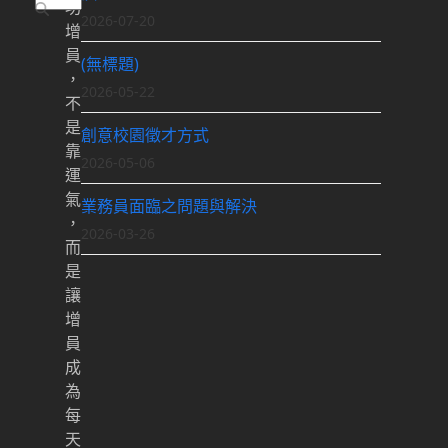
功
2026-07-20
增
員
(無標題)
，
2026-05-22
不
是
創意校園徵才方式
靠
2026-05-06
運
氣
業務員面臨之問題與解決
，
2026-03-26
而
是
讓
增
員
成
為
每
天