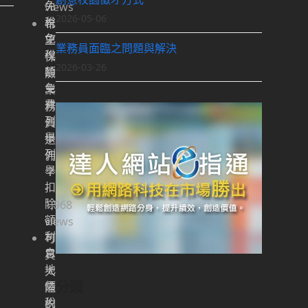
免
views
2026-05-06
稅
希
免
望
業務員面臨之問題與解決
稅
保
2026-03-26
額
險
免
業
費
務
列
員
舉
退
列
佣
舉
？
扣
-
除
1,968
額
views
利
可
息
買
地
大
分類
價
陸
稅
的