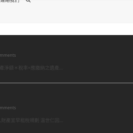
連絡我們
omments
遺產淨額＊稅率=應繳納之遺產…
omments
人財產宜早租稅規劃 溫世仁因…