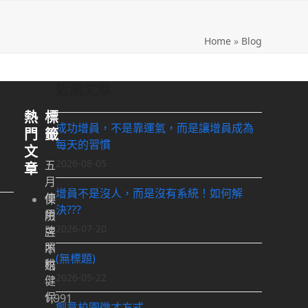
Home
»
Blog
近期文章
熱
標
成功增員，不是靠運氣，而是讓增員成為
門
籤
每天的習慣
文
2026-08-05
五
章
月
增員不是沒人，而是沒有系統！如何解
使
保
決???
用
險
2026-07-20
牌
三
照
不
(無標題)
稅
賠
2026-05-22
健
-
保
1,991
創意校園徵才方式