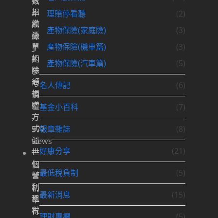
稅
效
扣
率
理賠停看聽
(2)
繳
前
產物保險(家庭險)
(3)
憑
緣
單
產物保險(機車篇)
(3)
」
扣
的
產物保險(汽車篇)
(5)
除
參
額
考
名人傳記
(6)
捐
價
贈
值
基金小百科
(7)
方
-
式
報章雜誌
(8)
977
溫
views
好康分享
(21)
世
一
仁
個
最低稅負制
(5)
營
「
利
精
最新消息
(15)
租
準
稅
有
理財專欄
(5)