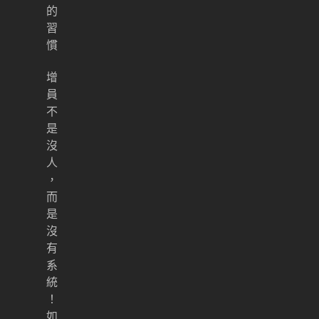
的
習
慣
增
員
不
是
沒
人
，
而
是
沒
有
系
統
！
如