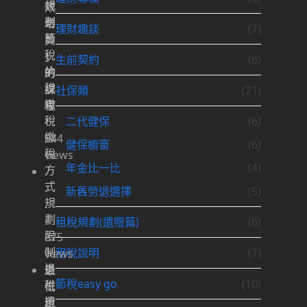
規
效
劃
增
理財趣談
(7)
節
員
稅
」
生前契約
(6)
納
的
稅
課
社保類
(21)
繳
程
稅
二代健保
(6)
-
繳
944
健保櫥窗
(6)
稅
views
年金比一比
(4)
方
.
式
.
新舊勞退選擇
(5)
規
.
劃
-
租稅規劃(遺贈篇)
(6)
限
875
制
租稅說明
(7)
views
退
最
節稅easy go
(10)
稅
低
遺
稅